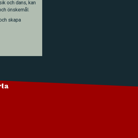
sik och dans, kan
 och önskemål.
l och skapa
rta