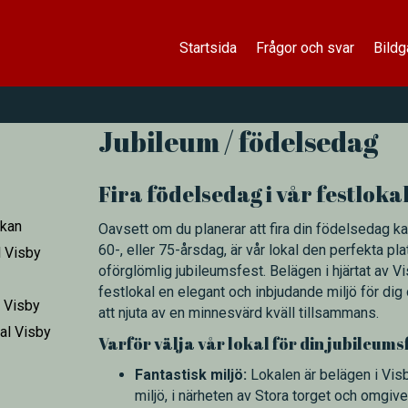
Startsida
Frågor och svar
Bildg
Jubileum / födelsedag
Fira födelsedag i vår festlokal
kan
Oavsett om du planerar att fira din födelsedag ka
60-, eller 75-årsdag, är vår lokal den perfekta pl
l Visby
oförglömlig jubileumsfest. Belägen i hjärtat av Vi
festlokal en elegant och inbjudande miljö för dig
 Visby
att njuta av en minnesvärd kväll tillsammans.
al Visby
Varför välja vår lokal för din jubileums
Fantastisk miljö:
Lokalen är belägen i Vis
miljö, i närheten av Stora torget och omgiv