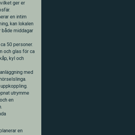
vilket ger er
sfär.
erar en intim
lning, kan lokalen
r både middagar
 ca 50 personer.
n och glas för ca
kåp, kyl och
danläggning med
hörselslinga.
 uppkoppling.
appnat utrymme
 och en
.
nda
planerar en