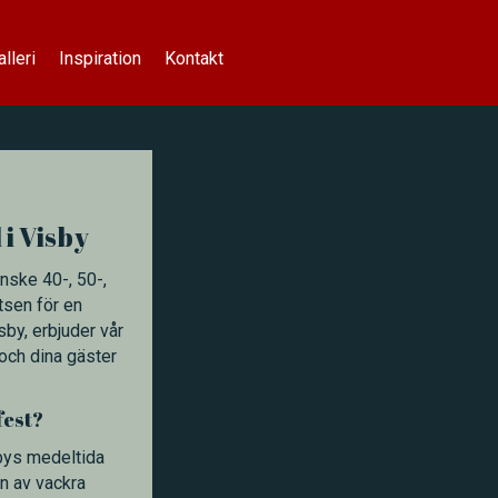
alleri
Inspiration
Kontakt
 i Visby
nske 40-, 50-,
atsen för en
sby, erbjuder vår
 och dina gäster
fest?
bys medeltida
en av vackra