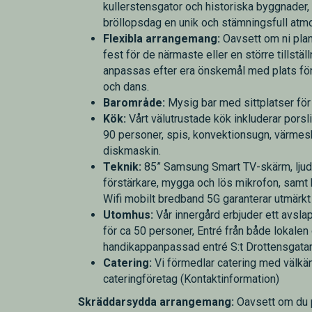
kullerstensgator och historiska byggnader, 
bröllopsdag en unik och stämningsfull atmo
Flexibla arrangemang:
Oavsett om ni plan
fest för de närmaste eller en större tillstäl
anpassas efter era önskemål med plats fö
och dans.
Barområde:
Mysig bar med sittplatser för
Kök:
Vårt välutrustade kök inkluderar porsli
90 personer, spis, konvektionsugn, värmes
diskmaskin.
Teknik:
85” Samsung Smart TV-skärm, lju
förstärkare, mygga och lös mikrofon, samt 
Wifi mobilt bredband 5G garanterar utmärkt
Utomhus:
Vår innergård erbjuder ett avsl
för ca 50 personer, Entré från både lokalen
handikappanpassad entré S:t Drottensgatan
Catering:
Vi förmedlar catering med välkä
cateringföretag (Kontaktinformation)
Skräddarsydda arrangemang:
Oavsett om du 