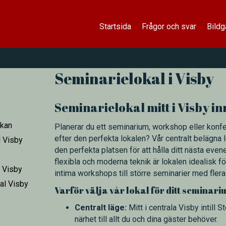
Startsida
Frågor och svar
Bildg
Seminarielokal i Visby
Seminarielokal mitt i Visby i
kan
Planerar du ett seminarium, workshop eller konfe
efter den perfekta lokalen? Vår centralt belägna l
l Visby
den perfekta platsen för att hålla ditt nästa ev
flexibla och moderna teknik är lokalen idealisk för
 Visby
intima workshops till större seminarier med flera
al Visby
Varför välja vår lokal för ditt seminar
Centralt läge:
Mitt i centrala Visby intill 
närhet till allt du och dina gäster behöver.