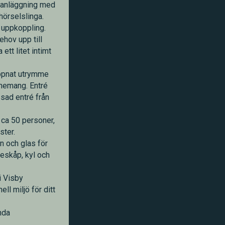
danläggning med
hörselslinga.
 uppkoppling.
hov upp till
ett litet intimt
appnat utrymme
nemang. Entré
sad entré från
 ca 50 personer,
ster.
n och glas för
eskåp, kyl och
i Visby
l miljö för ditt
nda