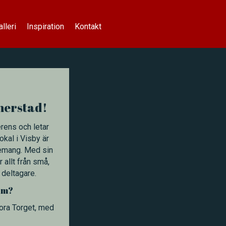
alleri
Inspiration
Kontakt
nnerstad!
rens och letar
okal i Visby är
enemang. Med sin
 allt från små,
 deltagare.
ium?
Stora Torget, med