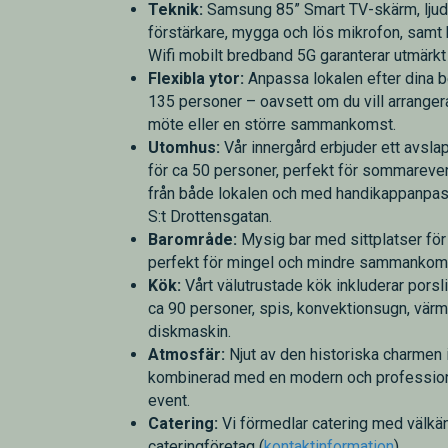
Teknik:
Samsung 85” Smart TV-skärm, lju
förstärkare, mygga och lös mikrofon, samt 
Wifi mobilt bredband 5G garanterar utmärkt
Flexibla ytor:
Anpassa lokalen efter dina be
135 personer – oavsett om du vill arrangera 
möte eller en större sammankomst.
Utomhus:
Vår innergård erbjuder ett avsl
för ca 50 personer, perfekt för sommareve
från både lokalen och med handikappanpas
S:t Drottensgatan.
Barområde:
Mysig bar med sittplatser för
perfekt för mingel och mindre sammankom
Kök:
Vårt välutrustade kök inkluderar porsli
ca 90 personer, spis, konvektionsugn, värm
diskmaskin.
Atmosfär:
Njut av den historiska charmen 
kombinerad med en modern och professionel
event.
Catering:
Vi förmedlar catering med välkä
cateringföretag (
kontaktinformation
)