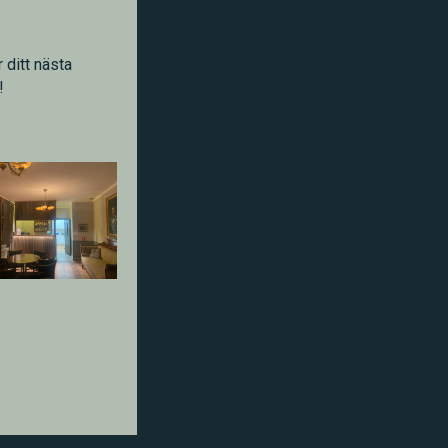
 ditt nästa
!